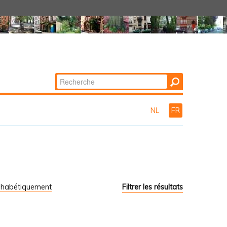
Chercher par
Recherche
avancée…
NL
FR
phabétiquement
Filtrer les résultats