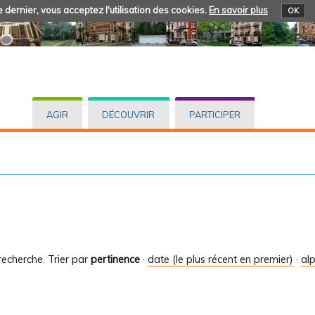
 dernier, vous acceptez l'utilisation des cookies.
En savoir plus
OK
AGIR
DÉCOUVRIR
PARTICIPER
recherche.
Trier par
pertinence
·
date (le plus récent en premier)
·
al