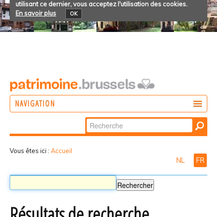
utilisant ce dernier, vous acceptez l'utilisation des cookies.
En savoir plus
OK
NAVIGATION
Chercher par
AGIR
Recherche
DÉCOUVRIR
avancée…
Vous êtes ici :
Accueil
NL
FR
PARTICIPER
Résultats de recherche