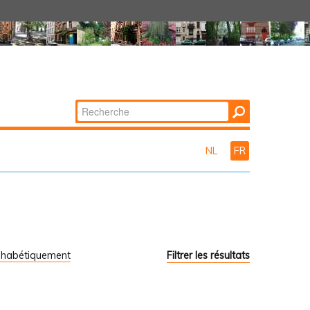
Chercher par
Recherche
avancée…
NL
FR
phabétiquement
Filtrer les résultats