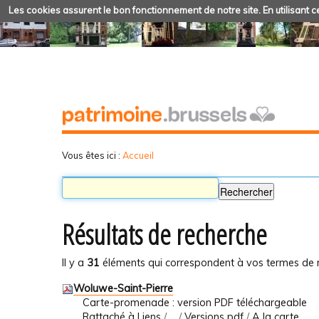
Les cookies assurent le bon fonctionnement de notre site. En utilisant ce
Vous êtes ici :
Accueil
Résultats de recherche
Il y a
31
éléments qui correspondent à vos termes de 
Woluwe-Saint-Pierre
Carte-promenade : version PDF téléchargeable
Rattaché à
Liens
/
…
/
Versions pdf
/
A la carte