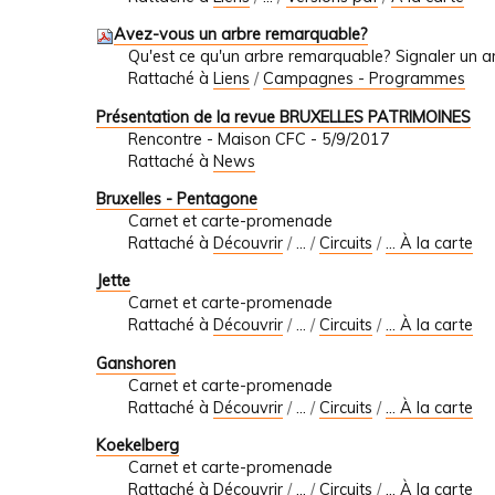
Avez-vous un arbre remarquable?
Qu'est ce qu'un arbre remarquable? Signaler un 
Rattaché à
Liens
/
Campagnes - Programmes
Présentation de la revue BRUXELLES PATRIMOINES
Rencontre - Maison CFC - 5/9/2017
Rattaché à
News
Bruxelles - Pentagone
Carnet et carte-promenade
Rattaché à
Découvrir
/
…
/
Circuits
/
... À la carte
Jette
Carnet et carte-promenade
Rattaché à
Découvrir
/
…
/
Circuits
/
... À la carte
Ganshoren
Carnet et carte-promenade
Rattaché à
Découvrir
/
…
/
Circuits
/
... À la carte
Koekelberg
Carnet et carte-promenade
Rattaché à
Découvrir
/
…
/
Circuits
/
... À la carte