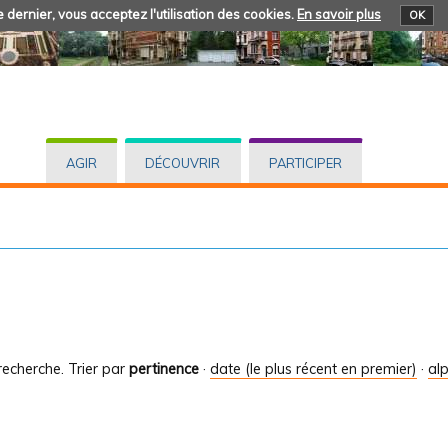
 dernier, vous acceptez l'utilisation des cookies.
En savoir plus
OK
AGIR
DÉCOUVRIR
PARTICIPER
recherche.
Trier par
pertinence
·
date (le plus récent en premier)
·
al