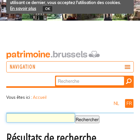
utilisant ce dernier, vous acceptez l'utilisation des cookies.
En savoir plus
OK
NAVIGATION
Chercher par
AGIR
Recherche
DÉCOUVRIR
avancée…
Vous êtes ici :
Accueil
NL
FR
PARTICIPER
Résultats de recherche