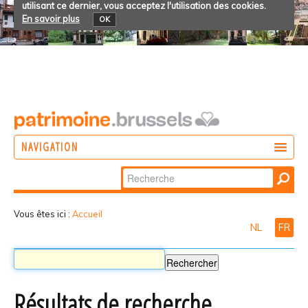
utilisant ce dernier, vous acceptez l'utilisation des cookies.
En savoir plus
OK
NAVIGATION
Chercher par
AGIR
Recherche
DÉCOUVRIR
avancée…
Vous êtes ici :
Accueil
NL
FR
PARTICIPER
Résultats de recherche