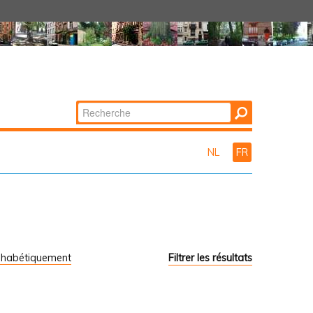
Chercher par
Recherche
avancée…
NL
FR
phabétiquement
Filtrer les résultats