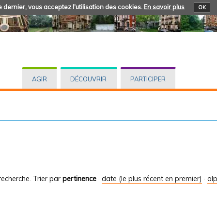
 dernier, vous acceptez l'utilisation des cookies.
En savoir plus
OK
AGIR
DÉCOUVRIR
PARTICIPER
recherche.
Trier par
pertinence
·
date (le plus récent en premier)
·
al