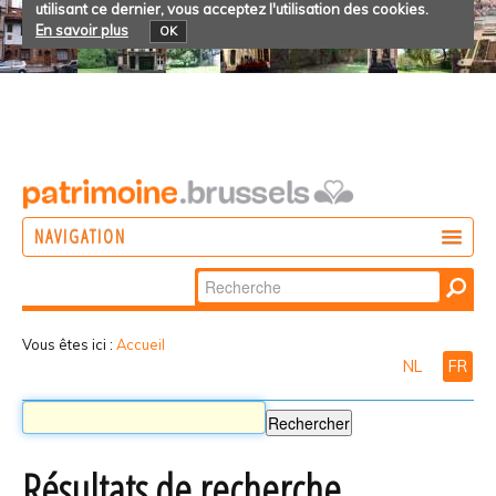
utilisant ce dernier, vous acceptez l'utilisation des cookies.
En savoir plus
OK
NAVIGATION
Chercher par
AGIR
Recherche
DÉCOUVRIR
avancée…
Vous êtes ici :
Accueil
NL
FR
PARTICIPER
Résultats de recherche