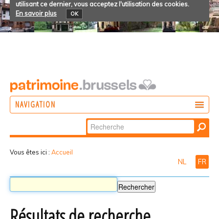
utilisant ce dernier, vous acceptez l'utilisation des cookies.
En savoir plus
OK
NAVIGATION
Chercher par
AGIR
Recherche
DÉCOUVRIR
avancée…
Vous êtes ici :
Accueil
NL
FR
PARTICIPER
Résultats de recherche