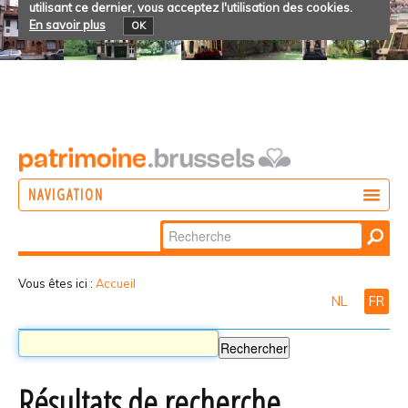
utilisant ce dernier, vous acceptez l'utilisation des cookies.
En savoir plus
OK
NAVIGATION
Chercher par
AGIR
Recherche
DÉCOUVRIR
avancée…
Vous êtes ici :
Accueil
NL
FR
PARTICIPER
Résultats de recherche