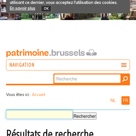
utilisant ce dernier, vous acceptez l'utilisation des cookies.
En savoir plus
OK
NAVIGATION
Chercher par
AGIR
Recherche
DÉCOUVRIR
avancée…
Vous êtes ici :
Accueil
NL
FR
PARTICIPER
Résultats de recherche