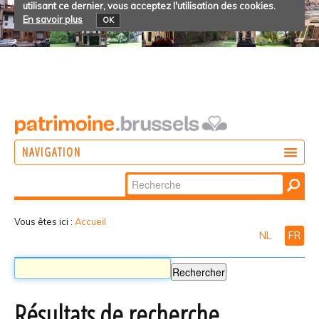
utilisant ce dernier, vous acceptez l'utilisation des cookies.
En savoir plus
OK
NAVIGATION
Chercher par
AGIR
Recherche
DÉCOUVRIR
avancée…
Vous êtes ici :
Accueil
NL
FR
PARTICIPER
Résultats de recherche