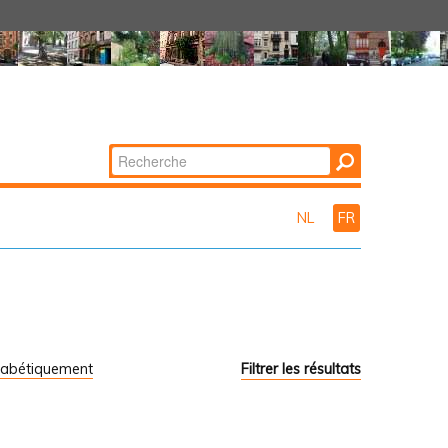
Chercher par
Recherche
avancée…
NL
FR
habétiquement
Filtrer les résultats