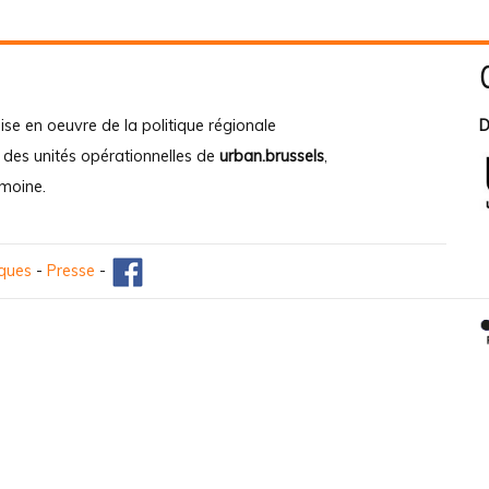
ise en oeuvre de la politique régionale
D
e des unités opérationnelles de
urban.brussels
,
imoine
.
iques
-
Presse
-