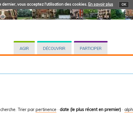
 dernier, vous acceptez l'utilisation des cookies.
En savoir plus
OK
AGIR
DÉCOUVRIR
PARTICIPER
cherche.
Trier par
pertinence
·
date (le plus récent en premier)
·
alp