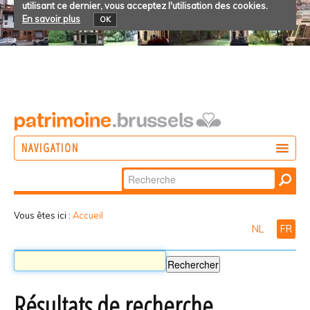
utilisant ce dernier, vous acceptez l'utilisation des cookies.
En savoir plus
OK
NAVIGATION
Chercher par
AGIR
Recherche
DÉCOUVRIR
avancée…
Vous êtes ici :
Accueil
NL
FR
PARTICIPER
Résultats de recherche