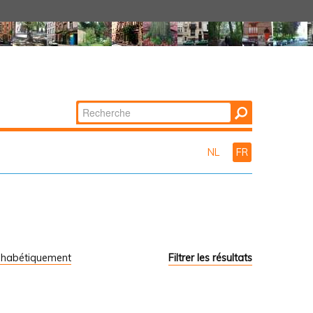
Chercher par
Recherche
avancée…
NL
FR
phabétiquement
Filtrer les résultats