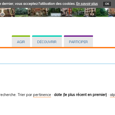
 dernier, vous acceptez l'utilisation des cookies.
En savoir plus
OK
AGIR
DÉCOUVRIR
PARTICIPER
recherche.
Trier par
pertinence
·
date (le plus récent en premier)
·
al