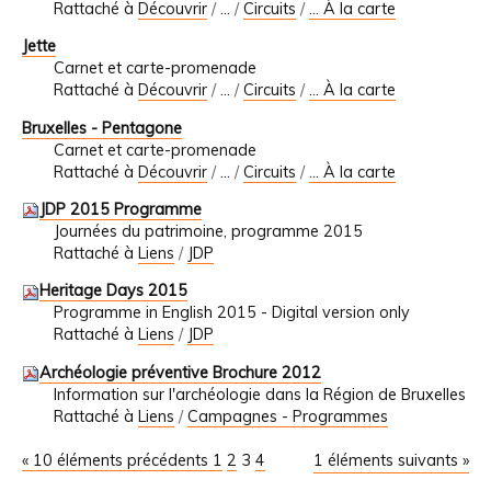
Rattaché à
Découvrir
/
…
/
Circuits
/
... À la carte
Jette
Carnet et carte-promenade
Rattaché à
Découvrir
/
…
/
Circuits
/
... À la carte
Bruxelles - Pentagone
Carnet et carte-promenade
Rattaché à
Découvrir
/
…
/
Circuits
/
... À la carte
JDP 2015 Programme
Journées du patrimoine, programme 2015
Rattaché à
Liens
/
JDP
Heritage Days 2015
Programme in English 2015 - Digital version only
Rattaché à
Liens
/
JDP
Archéologie préventive Brochure 2012
Information sur l'archéologie dans la Région de Bruxelles
Rattaché à
Liens
/
Campagnes - Programmes
« 10 éléments précédents
1
2
3
4
1 éléments suivants »