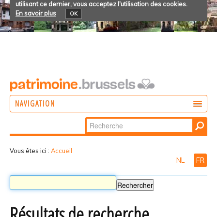
utilisant ce dernier, vous acceptez l'utilisation des cookies.
En savoir plus
OK
NAVIGATION
Chercher par
AGIR
Recherche
DÉCOUVRIR
avancée…
Vous êtes ici :
Accueil
NL
FR
PARTICIPER
Résultats de recherche