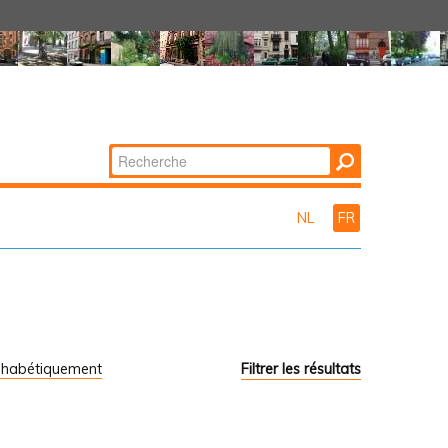
Chercher par
Recherche
avancée…
NL
FR
phabétiquement
Filtrer les résultats