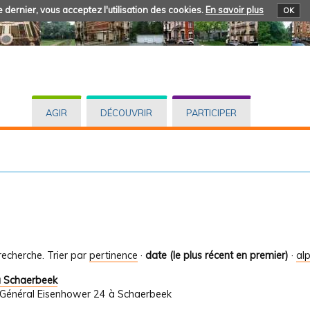
 dernier, vous acceptez l'utilisation des cookies.
En savoir plus
OK
AGIR
DÉCOUVRIR
PARTICIPER
recherche.
Trier par
pertinence
·
date (le plus récent en premier)
·
al
à Schaerbeek
e Général Eisenhower 24 à Schaerbeek