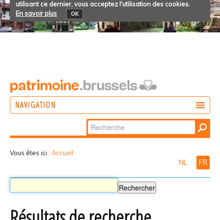
utilisant ce dernier, vous acceptez l'utilisation des cookies.
En savoir plus
OK
NAVIGATION
Chercher par
AGIR
Recherche
DÉCOUVRIR
avancée…
Vous êtes ici :
Accueil
NL
FR
PARTICIPER
Résultats de recherche