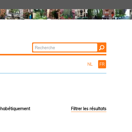
Chercher par
Recherche
avancée…
NL
FR
phabétiquement
Filtrer les résultats