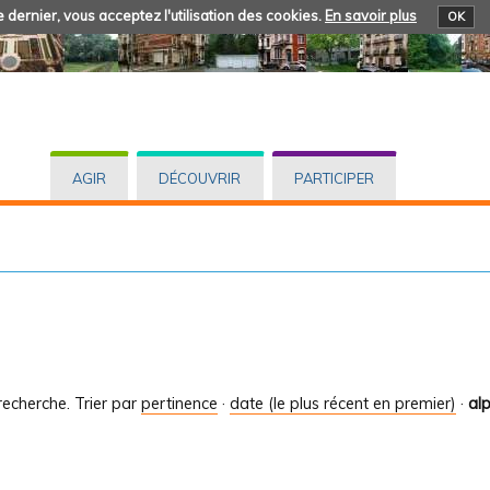
 dernier, vous acceptez l'utilisation des cookies.
En savoir plus
OK
AGIR
DÉCOUVRIR
PARTICIPER
recherche.
Trier par
pertinence
·
date (le plus récent en premier)
·
al