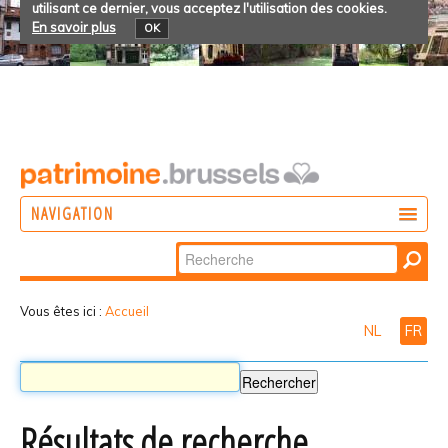
utilisant ce dernier, vous acceptez l'utilisation des cookies.
En savoir plus
OK
NAVIGATION
Chercher par
AGIR
Recherche
DÉCOUVRIR
avancée…
Vous êtes ici :
Accueil
NL
FR
PARTICIPER
Résultats de recherche