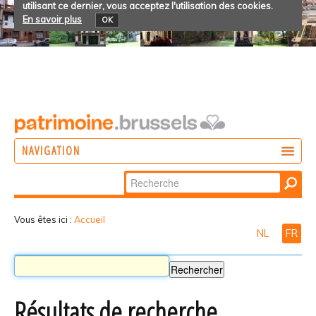
utilisant ce dernier, vous acceptez l'utilisation des cookies.
En savoir plus
OK
NAVIGATION
Chercher par
AGIR
Recherche
DÉCOUVRIR
avancée…
Vous êtes ici :
Accueil
NL
FR
PARTICIPER
Résultats de recherche