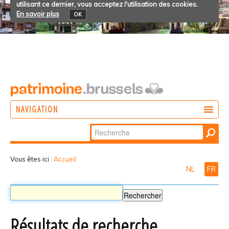
utilisant ce dernier, vous acceptez l'utilisation des cookies.
En savoir plus
OK
NAVIGATION
Chercher par
AGIR
Recherche
DÉCOUVRIR
avancée…
Vous êtes ici :
Accueil
NL
FR
PARTICIPER
Résultats de recherche