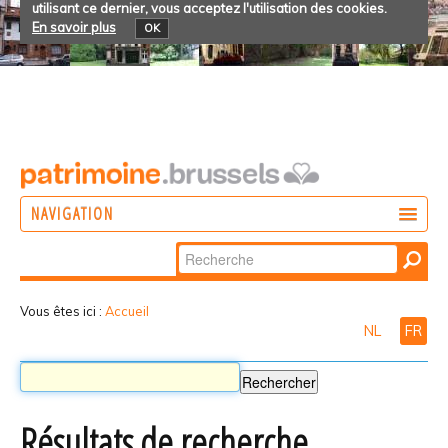
utilisant ce dernier, vous acceptez l'utilisation des cookies.
En savoir plus
OK
NAVIGATION
Chercher par
AGIR
Recherche
DÉCOUVRIR
avancée…
Vous êtes ici :
Accueil
NL
FR
PARTICIPER
Résultats de recherche