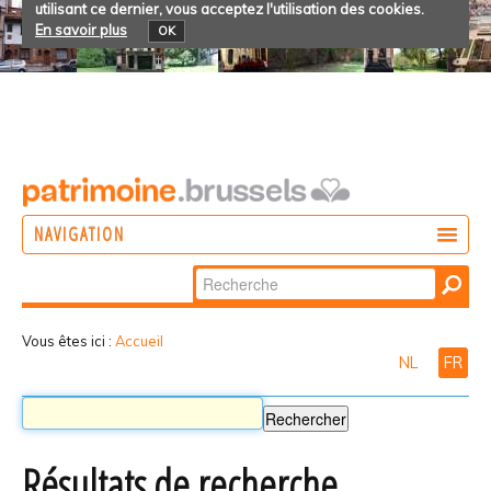
utilisant ce dernier, vous acceptez l'utilisation des cookies.
En savoir plus
OK
NAVIGATION
Chercher par
AGIR
Recherche
DÉCOUVRIR
avancée…
Vous êtes ici :
Accueil
NL
FR
PARTICIPER
Résultats de recherche