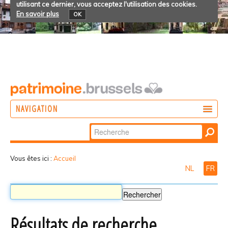
utilisant ce dernier, vous acceptez l'utilisation des cookies.
En savoir plus
OK
NAVIGATION
Chercher par
AGIR
Recherche
DÉCOUVRIR
avancée…
Vous êtes ici :
Accueil
NL
FR
PARTICIPER
Résultats de recherche