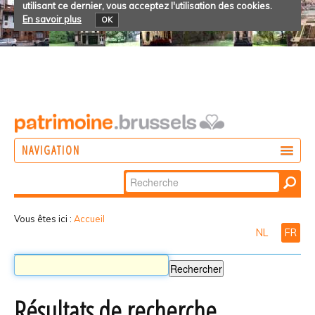
utilisant ce dernier, vous acceptez l'utilisation des cookies.
En savoir plus
OK
NAVIGATION
Chercher par
AGIR
Recherche
DÉCOUVRIR
avancée…
Vous êtes ici :
Accueil
NL
FR
PARTICIPER
Résultats de recherche