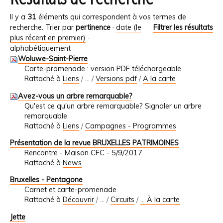
Il y a
31
éléments qui correspondent à vos termes de
recherche.
Trier par
pertinence
·
date (le
Filtrer les résultats
plus récent en premier)
·
alphabétiquement
Woluwe-Saint-Pierre
Carte-promenade : version PDF téléchargeable
Rattaché à
Liens
/
…
/
Versions pdf
/
A la carte
Avez-vous un arbre remarquable?
Qu'est ce qu'un arbre remarquable? Signaler un arbre
remarquable
Rattaché à
Liens
/
Campagnes - Programmes
Présentation de la revue BRUXELLES PATRIMOINES
Rencontre - Maison CFC - 5/9/2017
Rattaché à
News
Bruxelles - Pentagone
Carnet et carte-promenade
Rattaché à
Découvrir
/
…
/
Circuits
/
... À la carte
Jette