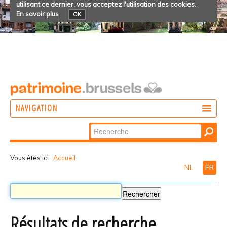
utilisant ce dernier, vous acceptez l'utilisation des cookies.
En savoir plus
OK
NAVIGATION
Chercher par
AGIR
Recherche
DÉCOUVRIR
avancée…
Vous êtes ici :
Accueil
NL
FR
PARTICIPER
Résultats de recherche