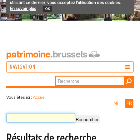
utilisant ce dernier, vous acceptez l'utilisation des cookies.
En savoir plus
OK
NAVIGATION
Chercher par
AGIR
Recherche
DÉCOUVRIR
avancée…
Vous êtes ici :
Accueil
NL
FR
PARTICIPER
Résultats de recherche