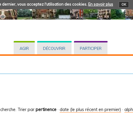
 dernier, vous acceptez l'utilisation des cookies.
En savoir plus
OK
AGIR
DÉCOUVRIR
PARTICIPER
cherche.
Trier par
pertinence
·
date (le plus récent en premier)
·
alp