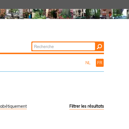
Chercher par
Recherche
avancée…
NL
FR
habétiquement
Filtrer les résultats