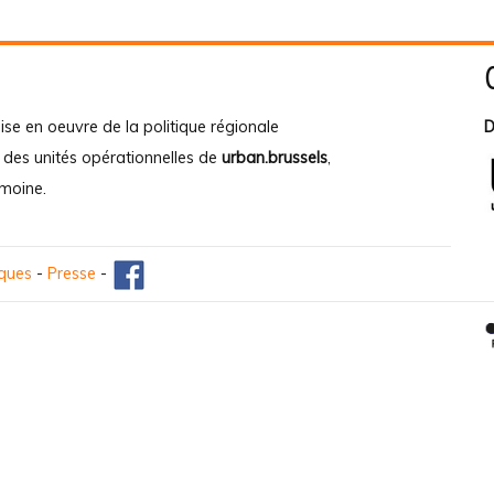
ise en oeuvre de la politique régionale
D
e des unités opérationnelles de
urban.brussels
,
imoine
.
iques
-
Presse
-