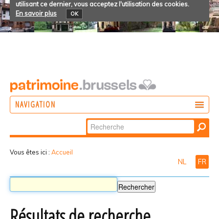
utilisant ce dernier, vous acceptez l'utilisation des cookies.
En savoir plus
OK
NAVIGATION
Chercher par
AGIR
Recherche
DÉCOUVRIR
avancée…
Vous êtes ici :
Accueil
NL
FR
PARTICIPER
Résultats de recherche