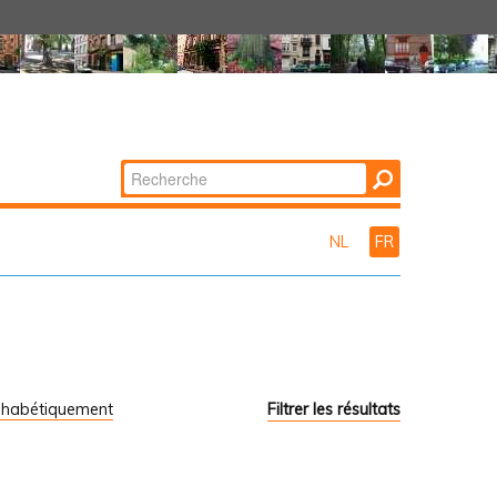
Chercher par
Recherche
avancée…
NL
FR
phabétiquement
Filtrer les résultats