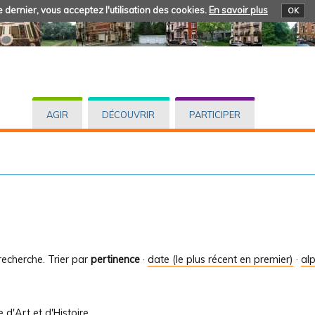
 dernier, vous acceptez l'utilisation des cookies.
En savoir plus
OK
AGIR
DÉCOUVRIR
PARTICIPER
recherche.
Trier par
pertinence
·
date (le plus récent en premier)
·
al
le d'Art et d'Histoire