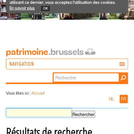
utilisant ce dernier, vous acceptez l'utilisation des cookies.
En savoir plus
OK
NAVIGATION
Chercher par
AGIR
Recherche
DÉCOUVRIR
avancée…
Vous êtes ici :
Accueil
NL
FR
PARTICIPER
Résultats de recherche