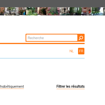
Chercher par
Recherche
avancée…
NL
FR
phabétiquement
Filtrer les résultats