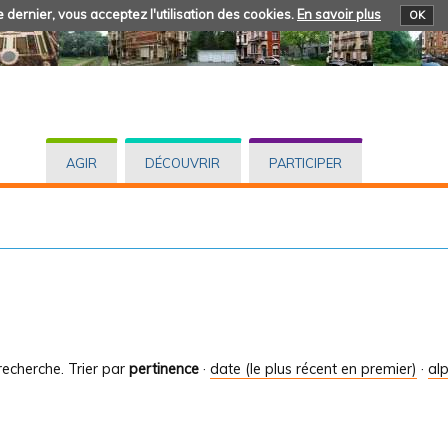
 dernier, vous acceptez l'utilisation des cookies.
En savoir plus
OK
AGIR
DÉCOUVRIR
PARTICIPER
recherche.
Trier par
pertinence
·
date (le plus récent en premier)
·
al