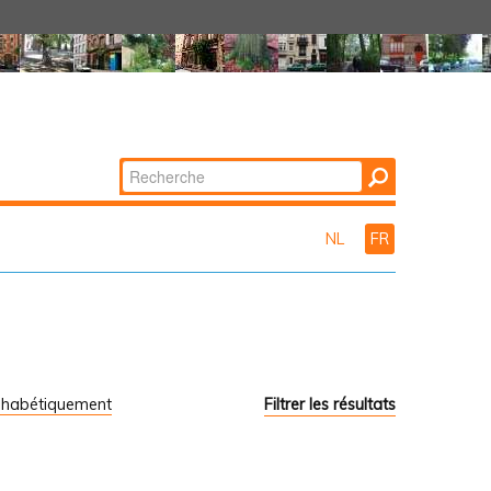
Chercher par
Recherche
avancée…
NL
FR
phabétiquement
Filtrer les résultats