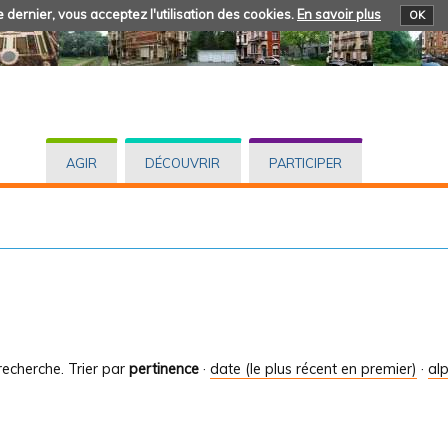
 dernier, vous acceptez l'utilisation des cookies.
En savoir plus
OK
AGIR
DÉCOUVRIR
PARTICIPER
recherche.
Trier par
pertinence
·
date (le plus récent en premier)
·
al