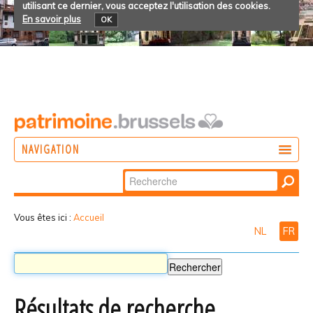
utilisant ce dernier, vous acceptez l'utilisation des cookies.
En savoir plus
OK
NAVIGATION
Chercher par
AGIR
Recherche
DÉCOUVRIR
avancée…
Vous êtes ici :
Accueil
NL
FR
PARTICIPER
Résultats de recherche