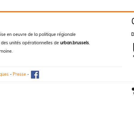
ise en oeuvre de la politique régionale
D
e des unités opérationnelles de
urban.brussels
,
imoine
.
iques
-
Presse
-