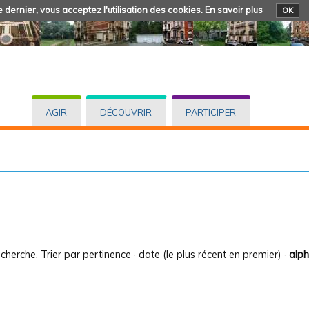
 dernier, vous acceptez l'utilisation des cookies.
En savoir plus
OK
AGIR
DÉCOUVRIR
PARTICIPER
cherche.
Trier par
pertinence
·
date (le plus récent en premier)
·
alp