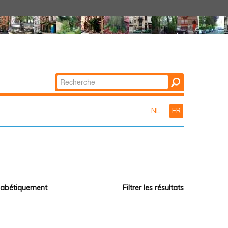
Chercher par
Recherche
avancée…
NL
FR
habétiquement
Filtrer les résultats