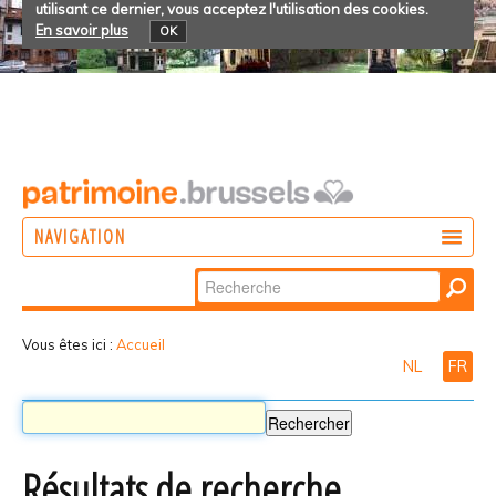
utilisant ce dernier, vous acceptez l'utilisation des cookies.
En savoir plus
OK
NAVIGATION
Chercher par
AGIR
Recherche
DÉCOUVRIR
avancée…
Vous êtes ici :
Accueil
NL
FR
PARTICIPER
Résultats de recherche