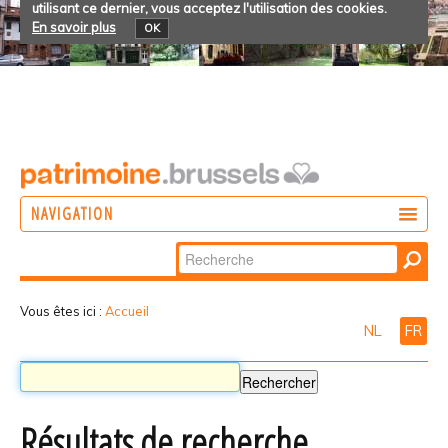
utilisant ce dernier, vous acceptez l'utilisation des cookies.
En savoir plus
OK
NAVIGATION
Chercher par
AGIR
Recherche
DÉCOUVRIR
avancée…
Vous êtes ici :
Accueil
NL
FR
PARTICIPER
Résultats de recherche