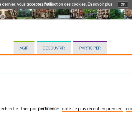
 dernier, vous acceptez l'utilisation des cookies.
En savoir plus
OK
AGIR
DÉCOUVRIR
PARTICIPER
recherche.
Trier par
pertinence
·
date (le plus récent en premier)
·
al