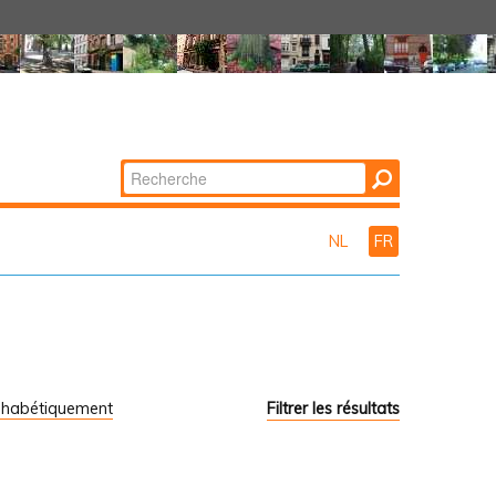
Chercher par
Recherche
avancée…
NL
FR
phabétiquement
Filtrer les résultats