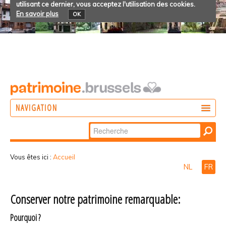
utilisant ce dernier, vous acceptez l'utilisation des cookies.
En savoir plus
OK
NAVIGATION
Chercher par
AGIR
Recherche
DÉCOUVRIR
avancée…
Vous êtes ici :
Accueil
NL
FR
PARTICIPER
Monuments
Conserver notre patrimoine remarquable:
et
Pourquoi ?